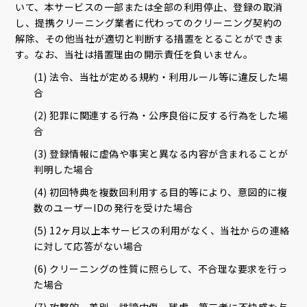
いて、本サービスの一部または全部の利用停止、登録の取消
し、提携クリーニング業者に代わってのクリーニング契約の
解除、その他当社が適切と判断する措置をとることができま
す。なお、当社は措置理由の開示責任を負いません。
(1) 法令、当社が定める規約・利用ルール等に違反した場
合
(2) 犯罪に関連する行為・公序良俗に反する行為をした場
合
(3) 登録情報に虚偽や事実と異なる内容が含まれることが
判明した場合
(4) 初回特典を複数回利用する目的等により、意図的に複
数のユーザーIDの発行を受けた場合
(5) 12ヶ月以上本サービスの利用がなく、当社からの連絡
に対して応答がない場合
(6) クリーニングの性質に照らして、不合理な要求を行っ
た場合
(7) 攻撃的、差別、誹謗中傷、残虐、第三者に不快感を与