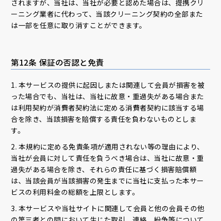
されますが、当社は、当社が必要と認めた場合は、提携クリ
ーニング業者に代わって、当該クリーニング契約の全部また
は一部を任意に取り消すことができます。
第12条 保証の否認と免責
1. 本サービスの提供に起因しまたは関連して会員が損害を被
った場合でも、当社は、当社に故意・重過失がある場合また
は利用契約が消費者契約法に定める消費者契約に該当する場
合を除き、当該損害を賠償する責任を負わないものとしま
す。
2. 本規約に定める免責条項が適用されない等の理由により、
当社が会員に対して責任を負うべき場合は、当社に故意・重
過失がある場合を除き、それらの責任に基づく損害賠償額
は、当該会員が当該損害の発生までに当社に支払った本サー
ビスの利用料金の総額を上限とします。
3. 本サービスや当社サイトに関連して会員と他の会員その他
の第三者との間において生じた取引、連絡、紛争等について